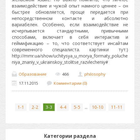
взаимодействие и чужой опыт намного ценнее – он
быстрее обновляется, проще передается при
непосредственном контакте и абсолютно
вариабелен. Особенно, если взаимодействие не
исчерпывается стандартными, привычными
способами, включает в себя интерактив и
геймификацию – то, что соответствует инсайтам
современного специалиста. картинки тут:)
http://mmr.ua/show/uchitysya_u_morya_formaty_poluche
niya_znaniy_v_ukrainskoy_stolitse_razvlecheniy#
Образование
466
philosophy
17.11.2015
Комментарии (0)
1-1
2-2
3-3
4-4
5-5
...
10-10
11-11
Категории раздела