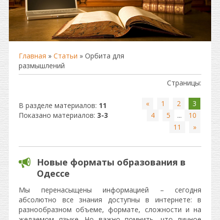
Главная
»
Статьи
» Орбита для
размышлений
Страницы
:
«
1
2
3
В разделе материалов
:
11
Показано материалов
:
3-3
4
5
...
10
11
»
Новые форматы образования в
Одессе
Мы перенасыщены информацией – сегодня
абсолютно все знания доступны в интернете: в
разнообразном объеме, формате, сложности и на
желаемом языке. Но важно помнить, что личное