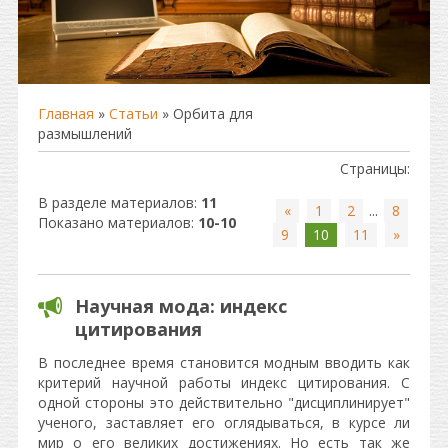
Главная
»
Статьи
» Орбита для
размышлений
Страницы
:
В разделе материалов
:
11
«
1
2
...
8
Показано материалов
:
10-10
9
10
11
»
Научная мода: индекс
цитирования
В последнее время становится модным вводить как
критерий научной работы индекс цитирования. С
одной стороны это действительно "дисциплинирует"
ученого, заставляет его оглядываться, в курсе ли
мир о его великих достижениях. Но есть так же