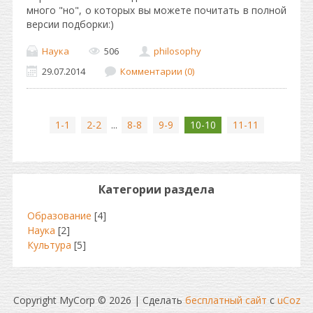
много "но", о которых вы можете почитать в полной
версии подборки:)
Наука
506
philosophy
29.07.2014
Комментарии (0)
1-1
2-2
...
8-8
9-9
10-10
11-11
Категории раздела
Образование
[4]
Наука
[2]
Культура
[5]
Copyright MyCorp © 2026
|
Сделать
бесплатный сайт
с
uCoz