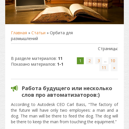
Главная
»
Статьи
» Орбита для
размышлений
Страницы
:
В разделе материалов
:
11
1
2
3
...
10
Показано материалов
:
1-1
11
»
Работа будущего или несколько
слов про автоматизаторов:)
According to Autodesk CEO Carl Bass, “The factory of
the future will have only two employees: a man and a
dog. The man will be there to feed the dog. The dog will
be there to keep the man from touching the equipment.”