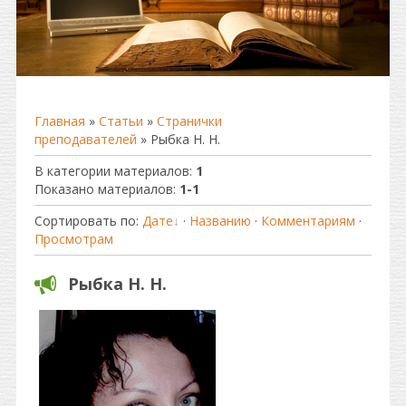
Главная
»
Статьи
»
Странички
преподавателей
» Рыбка Н. Н.
В категории материалов
:
1
Показано материалов
:
1-1
Сортировать по
:
Дате
·
Названию
·
Комментариям
·
Просмотрам
Рыбка Н. Н.