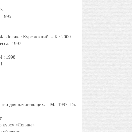
93
: 1995
. Логика: Курс лекций. – К.: 2000
сса.: 1997
М.: 1998
71
тво для начинающих. – М.: 1997. Гл.
нт
о курсу «Логика»
ы обучения