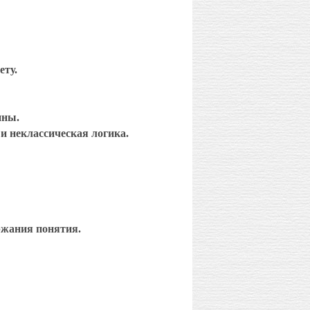
ету.
ины.
и неклассическая логика.
ржания понятия.