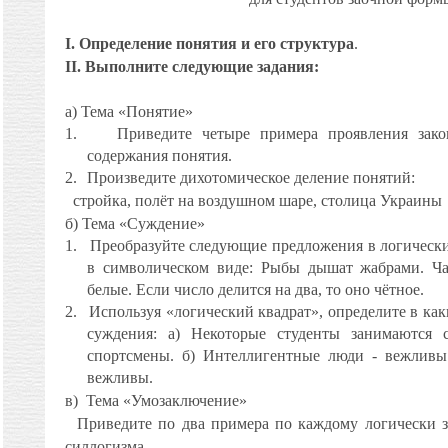
І. Определение понятия и его структура
.
ІІ. Выполните следующие задания:
а) Тема «Понятие»
1.
Приведите четыре примера проявления зак
содержания понятия.
2.
Произведите дихотомическое деление понятий:
стройка, полёт на воздушном шаре, столица Украины
б) Тема «Суждение»
1.
Преобразуйте следующие предложения в логически
в символическом виде: Рыбы дышат жабрами. Ча
белые. Если число делится на два, то оно чётное.
2.
Используя «логический квадрат», определите в ка
суждения: а) Некоторые студенты занимаются 
спортсмены. б) Интеллигентные люди - вежливы
вежливы.
в)
Тема «Умозаключение»
Приведите по два примера по каждому логически 
силлогизма