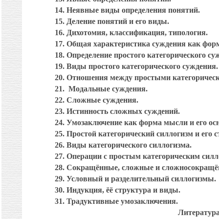
14.
Неявные виды определения понятий.
15.
Деление понятий и его виды.
16.
Дихотомия, классификация, типология.
17.
Общая характеристика суждения как фор
18.
Определение простого категорического су
19.
Виды простого категорического суждения.
20.
Отношения между простыми категоричес
21.
Модальные суждения.
22.
Сложные суждения.
23.
Истинность сложных суждений.
24.
Умозаключение как форма мысли и его ос
25.
Простой категорический силлогизм и его с
26.
Виды категорического силлогизма.
27.
Операции с простым категорическим силл
28.
Сокращённые, сложные и сложносокращён
29.
Условный и разделительный силлогизмы.
30.
Индукция, ёё структура и виды.
31.
Традуктивные умозаключения.
Литература