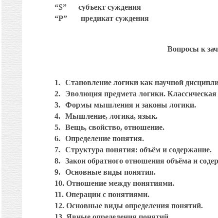
“S”
субъект суждения
“P”
предикат суждения
Вопросы к зач
1.
Становление логики как научной дисципл
2.
Эволюция предмета логики. Классическая 
3.
Формы мышления и законы логики.
4.
Мышление, логика, язык.
5.
Вещь, свойство, отношение.
6.
Определение понятия.
7.
Структура понятия: объём и содержание.
8.
Закон обратного отношения объёма и соде
9.
Основные виды понятия.
10.
Отношение между понятиями.
11.
Операции с понятиями.
12.
Основные виды определения понятий.
13.
Явные определения понятий.