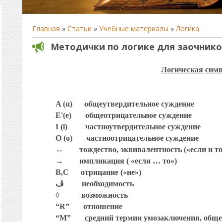
Главная
»
Статьи
»
Учебные материалы
»
Логика
Методички по логике для заочнико
Логическая сим
A (α)
общеутвердительное суждение
E'(e)
общеотрицательное суждение
I
(
i
)
частноутвердительное суждение
O (o)
частноотрицательное суждение
↔
тождество, эквивалентность («если и то
→
импликация ( «если … то»)
B,C
отрицание («не»)
ڤ
необходимость
◊
возможность
“R”
отношение
“M”
средний термин умозаключения, обще