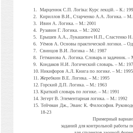
1.
Марценюк С.П. Логіка: Курс лекцій. – К.: 19
2.
Кириллов В.И., Старченко А.А. Логика. – М.
3.
Ивин А. Логика. – М.: 2001
4.
Рузавин Г. Логика. – М.: 2002
5.
Ерышев А.А., Лукашевич Н.П., Сластенко Н.Ф
6.
Уёмов А. Основы практической логики. – Оде
7.
Свинцов В.И. Логика – М.: 1987
8.
Гетманова А. Логика. Словарь и задачник. – 
9.
Кондаков Н.И. Логический словарь. – М.: 19
10.
Никифоров А.Л. Книга по логике. – М.: 1995
11.
Жеребкин В.Е. Логика. – М.: 1995
12.
Горский Д.П. Логика. – М.: 1963
13.
Краткий словарь по логике. – М.: 1991
14.
Зегерт В. Элементарная логика. – М.: 1992
15.
Тейчман Дж., Эванс К. Философия. Руководс
18-23
Примерный вариа
заданий для контрольной работы п
для студентов заочной форм