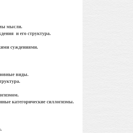
мы мысли.
ждения
и его структура.
кими суждениями.
новные виды.
труктура.
огизмом.
ные категорические силлогизмы.
.