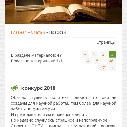
Главная
»
Статьи
» Новости
Страницы
:
«
1
2
3
В разделе материалов
:
47
Показано материалов
:
3-3
4
5
...
46
47
»
конкурс 2018
Обычно студенты политеха говорят, что они не
созданы для научной работы, тем более для научной
работы по философии.
И преподаватели им в принципе верят.
Но недавно случилось страшное и непоправимое:)
Студент ОНПУ выиграл всеукраинский конкурс