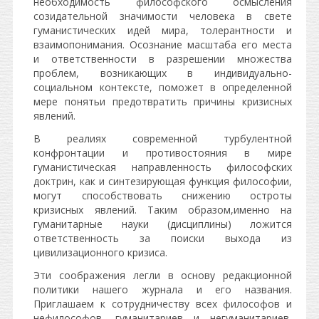
необходимость философского осмысления
созидательной значимости человека в cвете
гуманистических идей мира, толерантности и
взаимопонимания. Осознание масштаба его места
и ответственности в разрешении множества
проблем, возникающих в индивидуально-
социальном контексте, поможет в определенной
мере понятьи предотвратить причины кризисных
явлений.
В реалиях современной турбулентной
конфронтации и противостояния в мире
гуманистическая направленность философских
доктрин, как и синтезирующая функция философии,
могут способствовать снижению остроты
кризисных явлений. Таким образом,именно на
гуманитарные науки (дисциплины) ложится
ответственность за поиски выхода из
цивилизационного кризиса.
Эти соображения легли в основу редакционной
политики нашего журнала и его названия.
Приглашаем к сотрудничеству всех философов и
нефилософов, гуманитариев и негуманитариев,